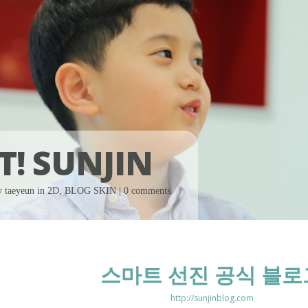
! SUNJIN
by
taeyeun
in
2D
,
BLOG SKIN
|
0 comments
스마트 선진 공식 블로
http://sunjinblog.com