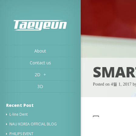
About
Contact us
SMART
2D
+
Posted on 4월 1, 2017 
3D
Recent Post
L-line Dent
NAU KOREA OFFICIAL BLOG
PHILIPS EVENT